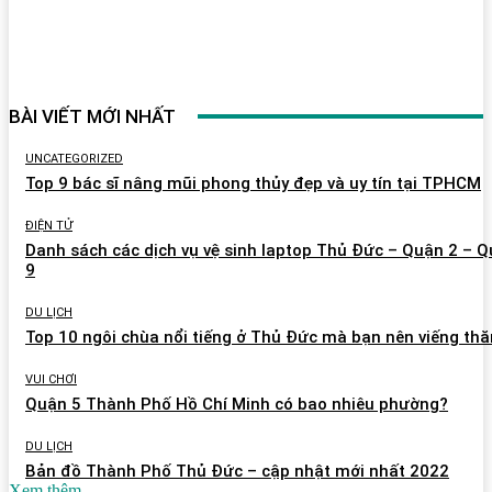
BÀI VIẾT MỚI NHẤT
UNCATEGORIZED
Top 9 bác sĩ nâng mũi phong thủy đẹp và uy tín tại TPHCM
ĐIỆN TỬ
Danh sách các dịch vụ vệ sinh laptop Thủ Đức – Quận 2 – 
9
DU LỊCH
Top 10 ngôi chùa nổi tiếng ở Thủ Đức mà bạn nên viếng th
VUI CHƠI
Quận 5 Thành Phố Hồ Chí Minh có bao nhiêu phường?
DU LỊCH
Bản đồ Thành Phố Thủ Đức – cập nhật mới nhất 2022
Xem thêm