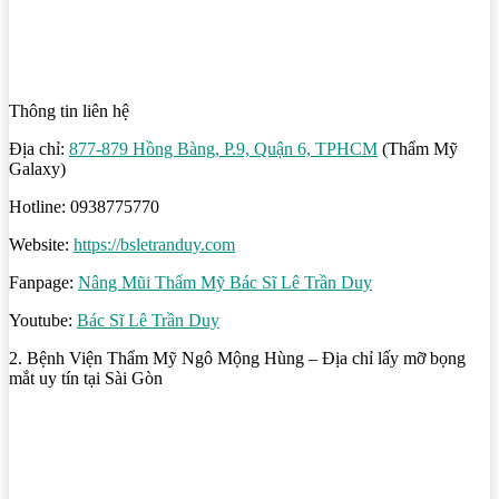
Thông tin liên hệ
Địa chỉ:
877-879 Hồng Bàng, P.9, Quận 6, TPHCM
(Thẩm Mỹ
Galaxy)
Hotline: 0938775770
Website:
https://bsletranduy.com
Fanpage:
Nâng Mũi Thẩm Mỹ Bác Sĩ Lê Trần Duy
Youtube:
Bác Sĩ Lê Trần Duy
2. Bệnh Viện Thẩm Mỹ Ngô Mộng Hùng – Địa chỉ lấy mỡ bọng
mắt uy tín tại Sài Gòn