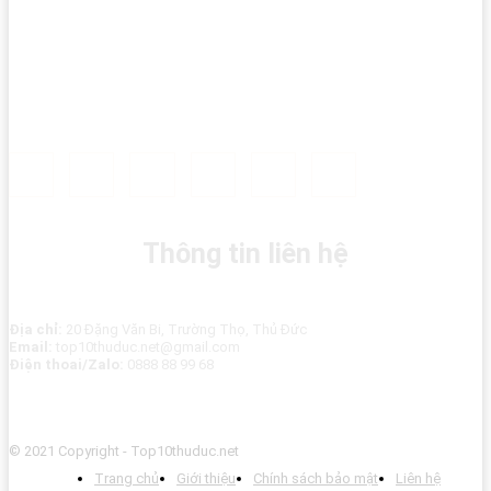
Thông tin liên hệ
Địa chỉ:
20 Đặng Văn Bi, Trường Thọ, Thủ Đức
Email:
top10thuduc.net@gmail.com
Điện thoai/Zalo:
0888 88 99 68
© 2021 Copyright - Top10thuduc.net
Trang chủ
Giới thiệu
Chính sách bảo mật
Liên hệ