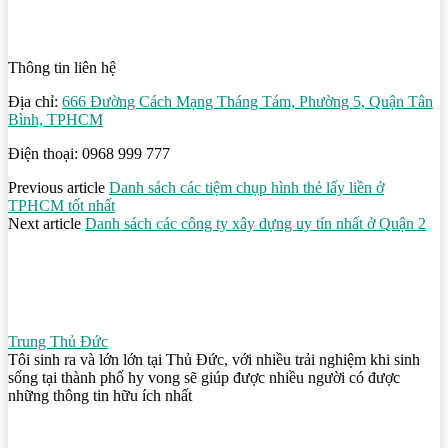
Thông tin liên hệ
Địa chỉ:
666 Đường Cách Mạng Tháng Tám, Phường 5, Quận Tân
Bình, TPHCM
Điện thoại: 0968 999 777
Previous article
Danh sách các tiệm chụp hình thẻ lấy liền ở
TPHCM tốt nhất
Next article
Danh sách các công ty xây dựng uy tín nhất ở Quận 2
Trung Thủ Đức
Tôi sinh ra và lớn lớn tại Thủ Đức, với nhiều trải nghiệm khi sinh
sống tại thành phố hy vong sẽ giúp được nhiều người có được
những thông tin hữu ích nhất