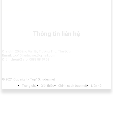
Thông tin liên hệ
Địa chỉ:
20 Đặng Văn Bi, Trường Thọ, Thủ Đức
Email:
top10thuduc.net@gmail.com
Điện thoai/Zalo:
0888 88 99 68
© 2021 Copyright - Top10thuduc.net
Trang chủ
Giới thiệu
Chính sách bảo mật
Liên hệ