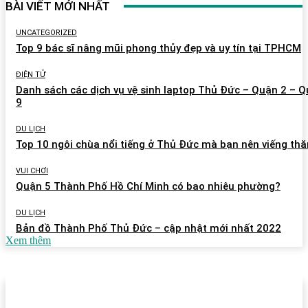
BÀI VIẾT MỚI NHẤT
UNCATEGORIZED
Top 9 bác sĩ nâng mũi phong thủy đẹp và uy tín tại TPHCM
ĐIỆN TỬ
Danh sách các dịch vụ vệ sinh laptop Thủ Đức – Quận 2 – 
9
DU LỊCH
Top 10 ngôi chùa nổi tiếng ở Thủ Đức mà bạn nên viếng th
VUI CHƠI
Quận 5 Thành Phố Hồ Chí Minh có bao nhiêu phường?
DU LỊCH
Bản đồ Thành Phố Thủ Đức – cập nhật mới nhất 2022
Xem thêm