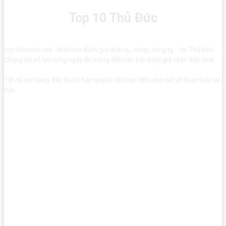
Top 10 Thủ Đức
top10thuduc.net - Website đánh giá dịch vụ, shop, công ty,... tại Thủ Đức.
Chúng tôi nỗ lực từng ngày để mang đến các bài đánh giá chân thật nhất.
Tất cả nội dung đều thuộc bản quyền của top10thuduc.net và được bảo vệ
bởi: