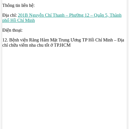
Thông tin liên hệ:
Địa chỉ:
201B Nguyễn Chí Thanh – Phường 12 – Quận 5, Thành
phố Hồ Chí Minh
Điện thoại:
12. Bệnh viện Răng Hàm Mặt Trung Ương TP Hồ Chí Minh – Địa
chỉ chữa viêm nha chu tốt ở TP.HCM