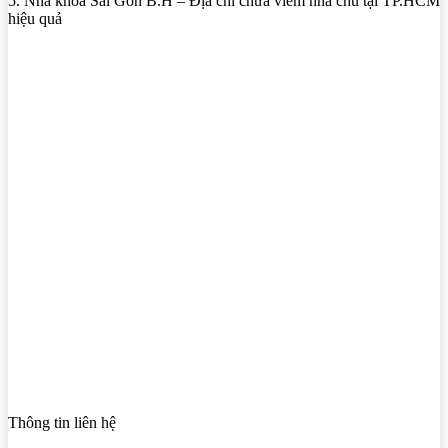
5. Nha khoa Sài Gòn B.H – Địa chỉ chữa viêm nha chu tại TP.HCM
hiệu quả
Thông tin liên hệ