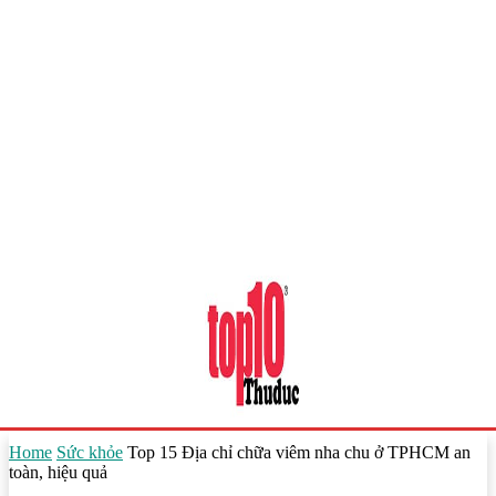
Home
Sức khỏe
Top 15 Địa chỉ chữa viêm nha chu ở TPHCM an
toàn, hiệu quả