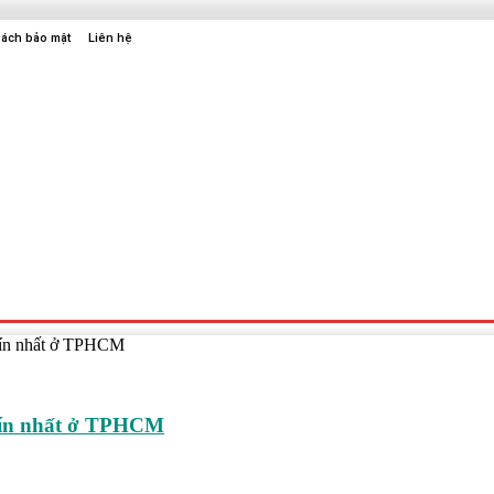
sách bảo mật
Liên hệ
Sức Khỏe
Điện Tử
Thời Trang
Địa Điểm Vui Chơi
y tín nhất ở TPHCM
y tín nhất ở TPHCM