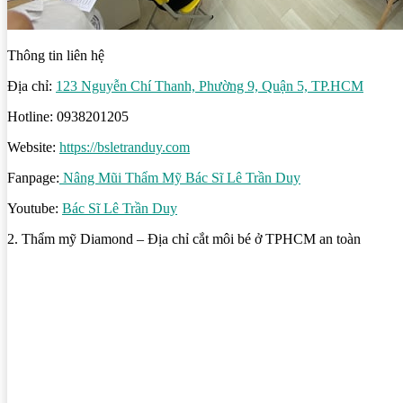
Thông tin liên hệ
Địa chỉ:
123 Nguyễn Chí Thanh, Phường 9, Quận 5, TP.HCM
Hotline: 0938201205
Website:
https://bsletranduy.com
Fanpage:
Nâng Mũi Thẩm Mỹ Bác Sĩ Lê Trần Duy
Youtube:
Bác Sĩ Lê Trần Duy
2. Thẩm mỹ Diamond – Địa chỉ cắt môi bé ở TPHCM an toàn