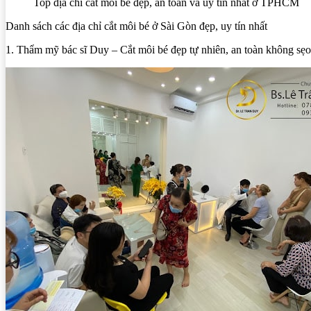
Top địa chỉ cắt môi bé đẹp, an toàn và uy tín nhất ở TPHCM
Danh sách các địa chỉ cắt môi bé ở Sài Gòn đẹp, uy tín nhất
1. Thẩm mỹ bác sĩ Duy – Cắt môi bé đẹp tự nhiên, an toàn không sẹo