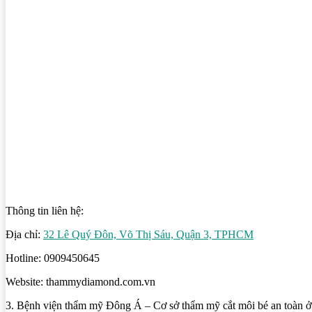
Thông tin liên hệ:
Địa chỉ:
32 Lê Quý Đôn, Võ Thị Sáu, Quận 3, TPHCM
Hotline: 0909450645
Website: thammydiamond.com.vn
3. Bệnh viện thẩm mỹ Đông Á – Cơ sở thẩm mỹ cắt môi bé an toà