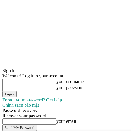
Sign in
Welcome! Log into your account
your username
your password
Forgot your password? Get help
Chính sách bảo mật
Password recovery
Recover your password
your email