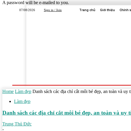
A password will be e-mailed to you.
07/08/2026
Sign in / Join
Trang chủ
Giới thiệu
Chính 
Trang Chủ
Dịch Vụ
Công Ty
Học Tập
Home
Làm đẹp
Danh sách các địa chỉ cắt môi bé đẹp, an toàn và u
Làm đẹp
Danh sách các địa chỉ cắt môi bé đẹp, an toàn và u
Trung Thủ Đức
-