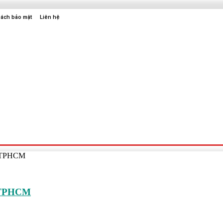
sách bảo mật
Liên hệ
Sức Khỏe
Điện Tử
Thời Trang
Địa Điểm Vui Chơi
 ở TPHCM
ở TPHCM