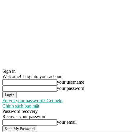
Sign in
Welcome! Log into your account
your username
your password
Forgot your password? Get help
Chính sách bảo mật
Password recovery
Recover your password
your email