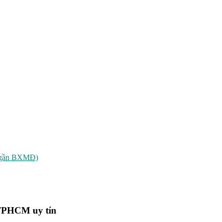
( gần BXMĐ)
TPHCM uy tín