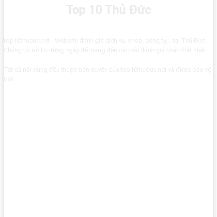
Top 10 Thủ Đức
top10thuduc.net - Website đánh giá dịch vụ, shop, công ty,... tại Thủ Đức.
Chúng tôi nỗ lực từng ngày để mang đến các bài đánh giá chân thật nhất.
Tất cả nội dung đều thuộc bản quyền của top10thuduc.net và được bảo vệ
bởi: