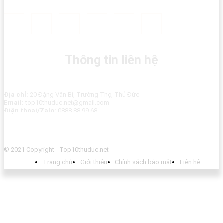
Thông tin liên hệ
Địa chỉ:
20 Đặng Văn Bi, Trường Thọ, Thủ Đức
Email:
top10thuduc.net@gmail.com
Điện thoai/Zalo:
0888 88 99 68
© 2021 Copyright - Top10thuduc.net
Trang chủ
Giới thiệu
Chính sách bảo mật
Liên hệ