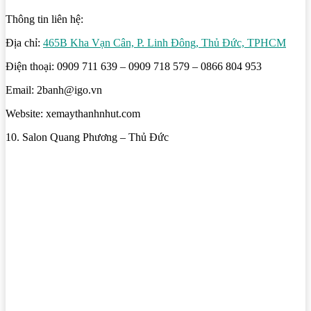
Thông tin liên hệ:
Địa chỉ:
465B Kha Vạn Cân, P. Linh Đông, Thủ Đức, TPHCM
Điện thoại: 0909 711 639 – 0909 718 579 – 0866 804 953
Email: 2banh@igo.vn
Website: xemaythanhnhut.com
10. Salon Quang Phương – Thủ Đức