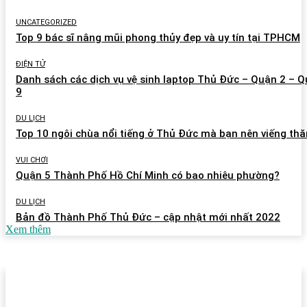
UNCATEGORIZED
Top 9 bác sĩ nâng mũi phong thủy đẹp và uy tín tại TPHCM
ĐIỆN TỬ
Danh sách các dịch vụ vệ sinh laptop Thủ Đức – Quận 2 – 
9
DU LỊCH
Top 10 ngôi chùa nổi tiếng ở Thủ Đức mà bạn nên viếng th
VUI CHƠI
Quận 5 Thành Phố Hồ Chí Minh có bao nhiêu phường?
DU LỊCH
Bản đồ Thành Phố Thủ Đức – cập nhật mới nhất 2022
Xem thêm