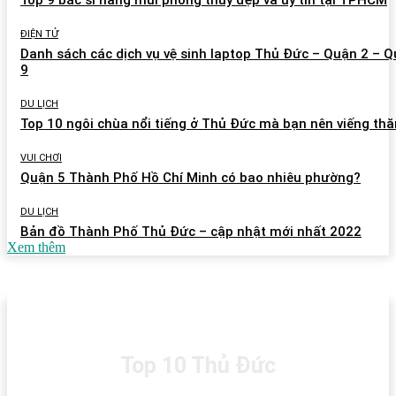
Top 9 bác sĩ nâng mũi phong thủy đẹp và uy tín tại TPHCM
ĐIỆN TỬ
Danh sách các dịch vụ vệ sinh laptop Thủ Đức – Quận 2 – 
9
DU LỊCH
Top 10 ngôi chùa nổi tiếng ở Thủ Đức mà bạn nên viếng th
VUI CHƠI
Quận 5 Thành Phố Hồ Chí Minh có bao nhiêu phường?
DU LỊCH
Bản đồ Thành Phố Thủ Đức – cập nhật mới nhất 2022
Xem thêm
Top 10 Thủ Đức