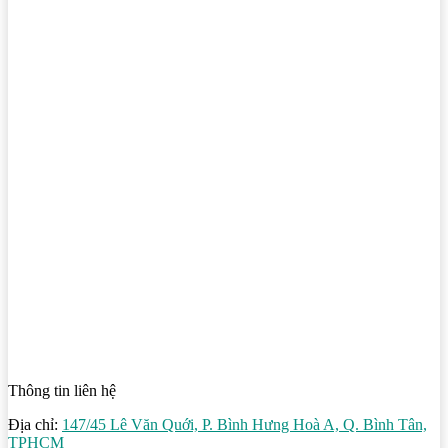
Thông tin liên hệ
Địa chỉ:
147/45 Lê Văn Quới, P. Bình Hưng Hoà A, Q. Bình Tân,
TPHCM