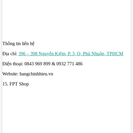
Thông tin liên hệ
Địa chỉ:
396 – 398 Nguyễn Kiệm, P. 3, Q. Phú Nhuận, TPHCM
Điện thoại: 0843 969 899 & 0932 771 486
Website: hangchinhhieu.vn
15. FPT Shop