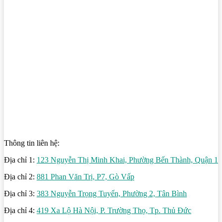
Thông tin liên hệ:
Địa chỉ 1:
123 Nguyễn Thị Minh Khai, Phường Bến Thành, Quận 1
Địa chỉ 2:
881 Phan Văn Trị, P7, Gò Vấp
Địa chỉ 3:
383 Nguyễn Trọng Tuyển, Phường 2, Tân Bình
Địa chỉ 4:
419 Xa Lộ Hà Nội, P. Trường Thọ, Tp. Thủ Đức