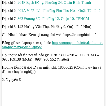
Địa chỉ 5:
264F Bạch Đằng, Phường 24, Quận Bình Thạnh
Địa chỉ 6:
401A Vườn Lài, Phường Phú Thọ Hòa, Quận Tân Phú
Địa chỉ 7:
362 Đường 3/2, Phường 12, Quận 10, TPHCM
Địa chỉ 8: 142 Hoàng Văn Thụ, Phường 9, Quận Phú Nhuận
Chi Nhánh khác: Xem tại trang chủ web https://truongthinh.info
Bảng giá sửa laptop xem tại link:
https://truongthinh.info/danh-muc-
san-pham/may-tinh/laptop/
Gọi thợ sẽ tới tận nơi và báo giá: 028 7300 7898 –1900636343 –
0938169138 (Mobi)– 0984 966 552 (Viettel)
Hotline tổng đài gọi tư vấn miễn phí: 18006025 (Công ty uy tín và
đầu tư chuyên nghiệp)
2. Nguyễn Kim