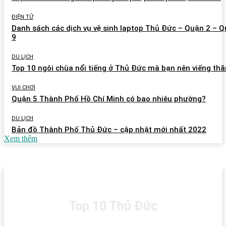
ĐIỆN TỬ
Danh sách các dịch vụ vệ sinh laptop Thủ Đức – Quận 2 – 
9
DU LỊCH
Top 10 ngôi chùa nổi tiếng ở Thủ Đức mà bạn nên viếng th
VUI CHƠI
Quận 5 Thành Phố Hồ Chí Minh có bao nhiêu phường?
DU LỊCH
Bản đồ Thành Phố Thủ Đức – cập nhật mới nhất 2022
Xem thêm
Top 10 Thủ Đức