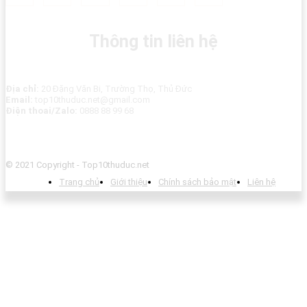
Thông tin liên hệ
Địa chỉ:
20 Đặng Văn Bi, Trường Thọ, Thủ Đức
Email:
top10thuduc.net@gmail.com
Điện thoai/Zalo:
0888 88 99 68
© 2021 Copyright - Top10thuduc.net
Trang chủ
Giới thiệu
Chính sách bảo mật
Liên hệ