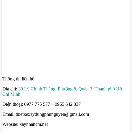
Thông tin liên hệ
Địa chỉ:
39 Lý Chính Thắng, Phường 8, Quận 3, Thành phố Hồ
Chí Minh
Điện thoại: 0977 775 577 – 0965 642 337
Email: thietkexaydungphunguyen@gmail.com
Website: xaynhahcm.net