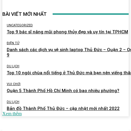
BÀI VIẾT MỚI NHẤT
UNCATEGORIZED
Top 9 bác sĩ nâng mũi phong thủy đẹp và uy tín tại TPHCM
ĐIỆN TỬ
Danh sách các dịch vụ vệ sinh laptop Thủ Đức – Quận 2 – 
9
DU LỊCH
Top 10 ngôi chùa nổi tiếng ở Thủ Đức mà bạn nên viếng th
VUI CHƠI
Quận 5 Thành Phố Hồ Chí Minh có bao nhiêu phường?
DU LỊCH
Bản đồ Thành Phố Thủ Đức – cập nhật mới nhất 2022
Xem thêm