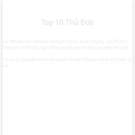
Top 10 Thủ Đức
top10thuduc.net - Website đánh giá dịch vụ, shop, công ty,... tại Thủ Đức.
Chúng tôi nỗ lực từng ngày để mang đến các bài đánh giá chân thật nhất.
Tất cả nội dung đều thuộc bản quyền của top10thuduc.net và được bảo vệ
bởi: