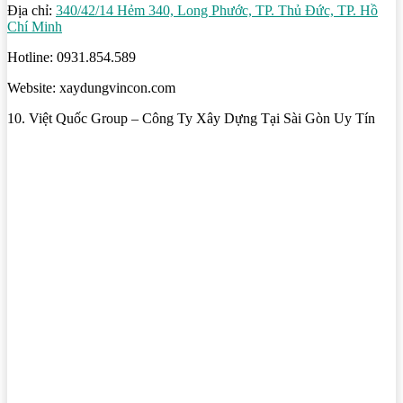
Địa chỉ:
340/42/14 Hẻm 340, Long Phước, TP. Thủ Đức, TP. Hồ
Chí Minh
Hotline: 0931.854.589
Website: xaydungvincon.com
10. Việt Quốc Group – Công Ty Xây Dựng Tại Sài Gòn Uy Tín