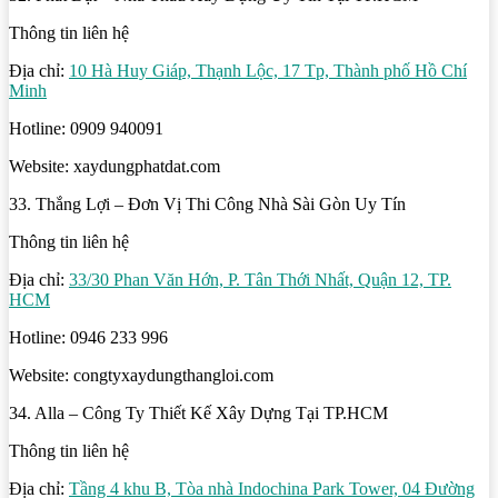
Thông tin liên hệ
Địa chỉ:
10 Hà Huy Giáp, Thạnh Lộc, 17 Tp, Thành phố Hồ Chí
Minh
Hotline: 0909 940091
Website: xaydungphatdat.com
33. Thắng Lợi – Đơn Vị Thi Công Nhà Sài Gòn Uy Tín
Thông tin liên hệ
Địa chỉ:
33/30 Phan Văn Hớn, P. Tân Thới Nhất, Quận 12, TP.
HCM
Hotline: 0946 233 996
Website: congtyxaydungthangloi.com
34. Alla – Công Ty Thiết Kế Xây Dựng Tại TP.HCM
Thông tin liên hệ
Địa chỉ:
Tầng 4 khu B, Tòa nhà Indochina Park Tower, 04 Đường