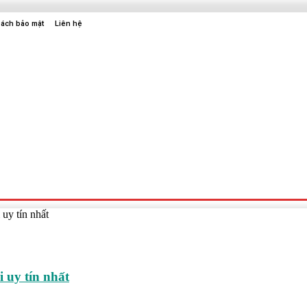
sách bảo mật
Liên hệ
Sức Khỏe
Điện Tử
Thời Trang
Địa Điểm Vui Chơi
uy tín nhất
 uy tín nhất