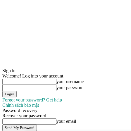
Sign in
Welcome! Log into your account
your username
your password
Forgot your password? Get help
Chính sách bảo mật
Password recovery
Recover your password
your email