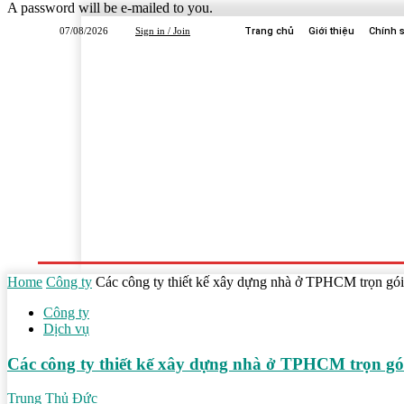
A password will be e-mailed to you.
07/08/2026
Sign in / Join
Trang chủ
Giới thiệu
Chính 
Trang Chủ
Dịch Vụ
Công Ty
Học Tập
Home
Công ty
Các công ty thiết kế xây dựng nhà ở TPHCM trọn gói 
Công ty
Dịch vụ
Các công ty thiết kế xây dựng nhà ở TPHCM trọn gói
Trung Thủ Đức