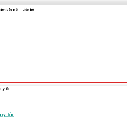
sách bảo mật
Liên hệ
Sức Khỏe
Điện Tử
Thời Trang
Địa Điểm Vui Chơi
uy tín
uy tín