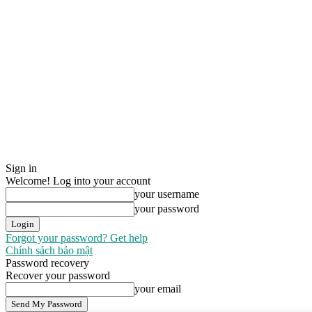
Sign in
Welcome! Log into your account
your username
your password
Forgot your password? Get help
Chính sách bảo mật
Password recovery
Recover your password
your email