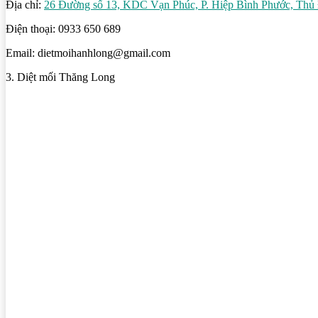
Địa chỉ:
26 Đường số 13, KDC Vạn Phúc, P. Hiệp Bình Phước, T
Điện thoại: 0933 650 689
Email: dietmoihanhlong@gmail.com
3. Diệt mối Thăng Long