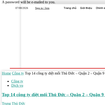
A password will be e-mailed to you.
07/08/2026
Sign in / Join
Trang chủ
Giới thiệu
Chính 
Trang Chủ
Dịch Vụ
Công Ty
Học Tập
Home
Công ty
Top 14 công ty diệt mối Thủ Đức – Quận 2 – Quận 9 
Công ty
Dịch vụ
Top 14 công ty diệt mối Thủ Đức – Quận 2 – Quận 9 
Trung Thủ Đức