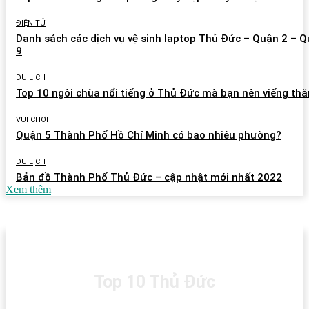
ĐIỆN TỬ
Danh sách các dịch vụ vệ sinh laptop Thủ Đức – Quận 2 – 
9
DU LỊCH
Top 10 ngôi chùa nổi tiếng ở Thủ Đức mà bạn nên viếng th
VUI CHƠI
Quận 5 Thành Phố Hồ Chí Minh có bao nhiêu phường?
DU LỊCH
Bản đồ Thành Phố Thủ Đức – cập nhật mới nhất 2022
Xem thêm
Top 10 Thủ Đức