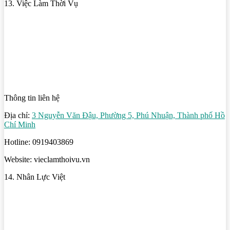
13. Việc Làm Thời Vụ
Thông tin liên hệ
Địa chỉ:
3 Nguyễn Văn Đậu, Phường 5, Phú Nhuận, Thành phố Hồ
Chí Minh
Hotline: 0919403869
Website: vieclamthoivu.vn
14. Nhân Lực Việt