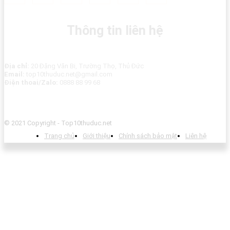
Thông tin liên hệ
Địa chỉ:
20 Đặng Văn Bi, Trường Thọ, Thủ Đức
Email:
top10thuduc.net@gmail.com
Điện thoai/Zalo:
0888 88 99 68
© 2021 Copyright - Top10thuduc.net
Trang chủ
Giới thiệu
Chính sách bảo mật
Liên hệ