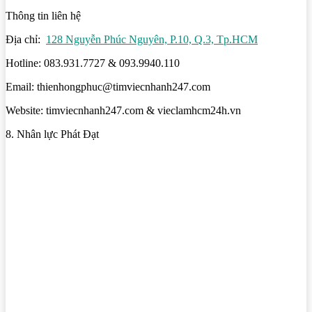
Thông tin liên hệ
Địa chỉ:
128 Nguyễn Phúc Nguyên, P.10, Q.3, Tp.HCM
Hotline: 083.931.7727 & 093.9940.110
Email: thienhongphuc@timviecnhanh247.com
Website: timviecnhanh247.com & vieclamhcm24h.vn
8. Nhân lực Phát Đạt