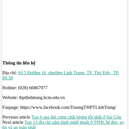
Thông tin liên hệ
Địa chỉ:
Số 5 Đường 16, phường Linh Trung, TP. Thủ Đức, TP.
HCM
Hotline: (028) 66867977
Website: thptlinhtrung.hcm.edu.vn
Fanpage: https://www.facebook.com/TruongTHPTLinhTrung/
Previous article
Top 6 spa thú cưng chất lượng tốt nhất ở Sài Gòn
Next article
Top 13 địa chỉ xăm hình nghệ thuật ở TPHCM đẹp, uy
tín và an toàn nhất