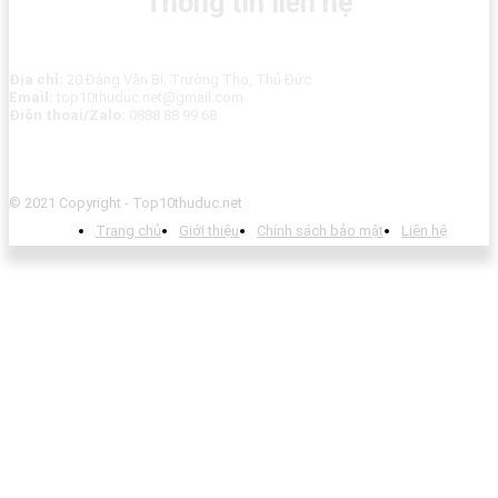
Thông tin liên hệ
Địa chỉ:
20 Đặng Văn Bi, Trường Thọ, Thủ Đức
Email:
top10thuduc.net@gmail.com
Điện thoai/Zalo:
0888 88 99 68
© 2021 Copyright - Top10thuduc.net
Trang chủ
Giới thiệu
Chính sách bảo mật
Liên hệ