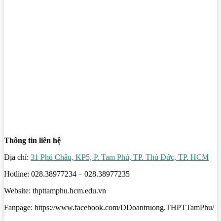
Thông tin liên hệ
Địa chỉ:
31 Phú Châu, KP5, P. Tam Phú, TP. Thủ Đức, TP. HCM
Hotline: 028.38977234 – 028.38977235
Website: thpttamphu.hcm.edu.vn
Fanpage: https://www.facebook.com/DDoantruong.THPTTamPhu/