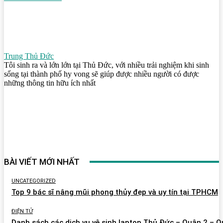
Trung Thủ Đức
Tôi sinh ra và lớn lớn tại Thủ Đức, với nhiều trải nghiệm khi sinh
sống tại thành phố hy vong sẽ giúp được nhiều người có được
những thông tin hữu ích nhất
BÀI VIẾT MỚI NHẤT
UNCATEGORIZED
Top 9 bác sĩ nâng mũi phong thủy đẹp và uy tín tại TPHCM
ĐIỆN TỬ
Danh sách các dịch vụ vệ sinh laptop Thủ Đức – Quận 2 – 