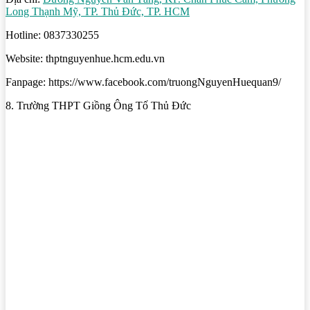
Long Thạnh Mỹ, TP. Thủ Đức, TP. HCM
Hotline: 0837330255
Website: thptnguyenhue.hcm.edu.vn
Fanpage: https://www.facebook.com/truongNguyenHuequan9/
8. Trường THPT Giồng Ông Tố Thủ Đức