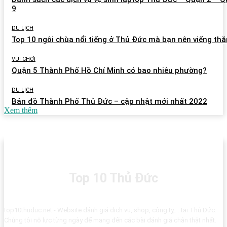
9
DU LỊCH
Top 10 ngôi chùa nổi tiếng ở Thủ Đức mà bạn nên viếng th
VUI CHƠI
Quận 5 Thành Phố Hồ Chí Minh có bao nhiêu phường?
DU LỊCH
Bản đồ Thành Phố Thủ Đức – cập nhật mới nhất 2022
Xem thêm
Top 10 Thủ Đức
top10thuduc.net - Website đánh giá dịch vụ, shop, công ty,... tại Thủ Đức.
Chúng tôi nỗ lực từng ngày để mang đến các bài đánh giá chân thật nhất.