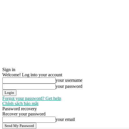
Sign in
Welcome! Log into your account
your username
your password
Forgot your password? Get help
Chính sách bảo mật
Password recovery
Recover your password
your email