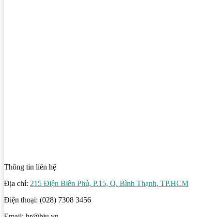
Thông tin liên hệ
Địa chỉ:
215 Điện Biên Phủ, P.15, Q. Bình Thạnh
, TP.HCM
Điện thoại: (028) 7308 3456
Email: hr@hiu.vn