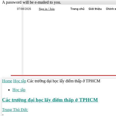
A password will be e-mailed to you.
07/08/2026
Sign in / Join
Trang chủ
Giới thiệu
Chính 
Trang Chủ
Dịch Vụ
Công Ty
Học Tập
Home
Học tập
Các trường đại học lấy điểm thấp ở TPHCM
Học tập
Các trường đại học lấy điểm thấp ở TPHCM
Trung Thủ Đức
-