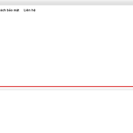
sách bảo mật
Liên hệ
Sức Khỏe
Điện Tử
Thời Trang
Địa Điểm Vui Chơi