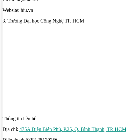
Website: hiu.vn
3. Trường Đại học Công Nghệ TP. HCM
Thông tin liên hệ
Địa chỉ:
475A Điện Biên Phủ, P.25, Q. Bình Thạnh, TP. HCM
Điện thoại: (028) 35120256