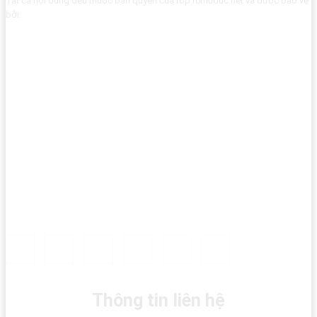
Tất cả nội dung đều thuộc bản quyền của top10thuduc.net và được bảo vệ
bởi:
Thông tin liên hệ