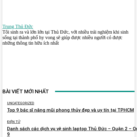
Trung Thủ Đức
Tôi sinh ra và lớn lớn tại Thủ Đức, với nhiều trải nghiệm khi sinh
sống tại thành phố hy vong sẽ giúp được nhiều người có được
những thông tin hữu ích nhất
BÀI VIẾT MỚI NHẤT
UNCATEGORIZED
Top 9 bác sĩ nâng mũi phong thủy đẹp và uy tín tại TPHCM
ĐIỆN TỬ
Danh sách các dịch vụ vệ sinh laptop Thủ Đức – Quận 2 – 
9