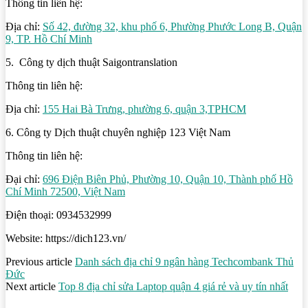
Thông tin liên hệ:
Địa chỉ:
Số 42, đường 32, khu phố 6, Phường Phước Long B, Quận
9, TP. Hồ Chí Minh
5. Công ty dịch thuật Saigontranslation
Thông tin liên hệ:
Địa chỉ:
155 Hai Bà Trưng, phường 6, quận 3,TPHCM
6. Công ty Dịch thuật chuyên nghiệp 123 Việt Nam
Thông tin liên hệ:
Đại chỉ:
696 Điện Biên Phủ, Phường 10, Quận 10, Thành phố Hồ
Chí Minh 72500, Việt Nam
Điện thoại: 0934532999
Website: https://dich123.vn/
Previous article
Danh sách địa chỉ 9 ngân hàng Techcombank Thủ
Đức
Next article
Top 8 địa chỉ sửa Laptop quận 4 giá rẻ và uy tín nhất