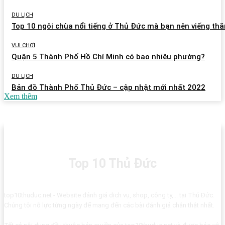
DU LỊCH
Top 10 ngôi chùa nổi tiếng ở Thủ Đức mà bạn nên viếng th
VUI CHƠI
Quận 5 Thành Phố Hồ Chí Minh có bao nhiêu phường?
DU LỊCH
Bản đồ Thành Phố Thủ Đức – cập nhật mới nhất 2022
Xem thêm
Top 10 Thủ Đức
top10thuduc.net - Website đánh giá dịch vụ, shop, công ty,... tại Thủ Đức.
Chúng tôi nỗ lực từng ngày để mang đến các bài đánh giá chân thật nhất.