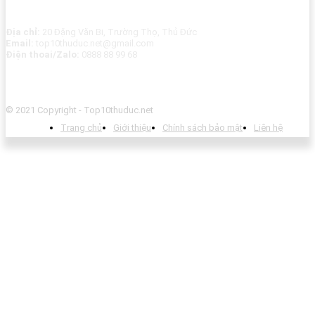
Địa chỉ:
20 Đặng Văn Bi, Trường Thọ, Thủ Đức
Email:
top10thuduc.net@gmail.com
Điện thoai/Zalo:
0888 88 99 68
© 2021 Copyright - Top10thuduc.net
Trang chủ
Giới thiệu
Chính sách bảo mật
Liên hệ