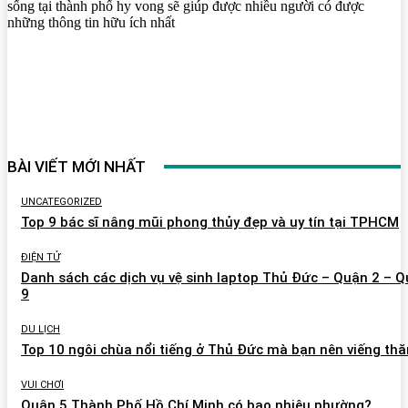
sống tại thành phố hy vong sẽ giúp được nhiều người có được
những thông tin hữu ích nhất
BÀI VIẾT MỚI NHẤT
UNCATEGORIZED
Top 9 bác sĩ nâng mũi phong thủy đẹp và uy tín tại TPHCM
ĐIỆN TỬ
Danh sách các dịch vụ vệ sinh laptop Thủ Đức – Quận 2 – 
9
DU LỊCH
Top 10 ngôi chùa nổi tiếng ở Thủ Đức mà bạn nên viếng th
VUI CHƠI
Quận 5 Thành Phố Hồ Chí Minh có bao nhiêu phường?