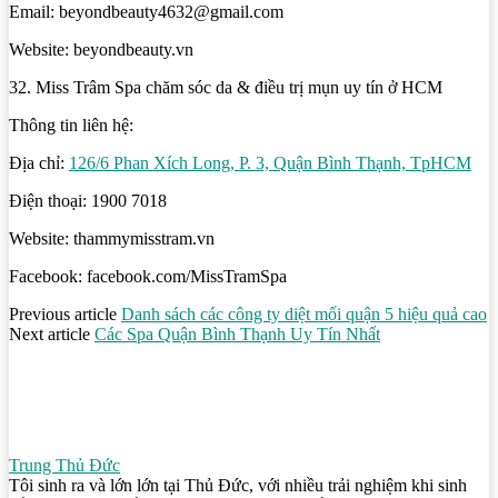
Email: beyondbeauty4632@gmail.com
Website: beyondbeauty.vn
32. Miss Trâm Spa chăm sóc da & điều trị mụn uy tín ở HCM
Thông tin liên hệ:
Địa chỉ:
126/6 Phan Xích Long, P. 3, Quận Bình Thạnh, TpHCM
Điện thoại: 1900 7018
Website: thammymisstram.vn
Facebook: facebook.com/MissTramSpa
Previous article
Danh sách các công ty diệt mối quận 5 hiệu quả cao
Next article
Các Spa Quận Bình Thạnh Uy Tín Nhất
Trung Thủ Đức
Tôi sinh ra và lớn lớn tại Thủ Đức, với nhiều trải nghiệm khi sinh