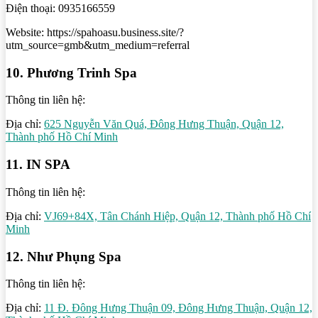
Điện thoại: 0935166559
Website: https://spahoasu.business.site/?
utm_source=gmb&utm_medium=referral
10. Phương Trinh Spa
Thông tin liên hệ:
Địa chỉ:
625 Nguyễn Văn Quá, Đông Hưng Thuận, Quận 12,
Thành phố Hồ Chí Minh
11. IN SPA
Thông tin liên hệ:
Địa chỉ:
VJ69+84X, Tân Chánh Hiệp, Quận 12, Thành phố Hồ Chí
Minh
12. Như Phụng Spa
Thông tin liên hệ:
Địa chỉ:
11 Đ. Đông Hưng Thuận 09, Đông Hưng Thuận, Quận 12,