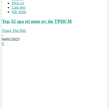
Dịch vụ
Làm đẹp
Sức khỏe
Top 32 spa trị mụn uy tín TPHCM
Trung Thủ Đức
-
04/01/2023
0