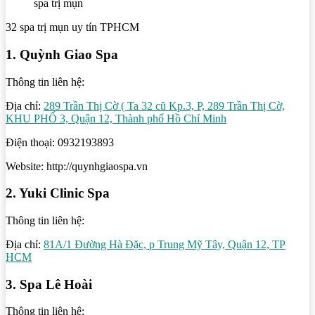
spa trị mụn
32 spa trị mụn uy tín TPHCM
1. Quỳnh Giao Spa
Thông tin liên hệ:
Địa chỉ:
289 Trần Thị Cờ ( Ta 32 cũ Kp.3, P, 289 Trần Thị Cờ,
KHU PHỐ 3, Quận 12, Thành phố Hồ Chí Minh
Điện thoại: 0932193893
Website: http://quynhgiaospa.vn
2. Yuki Clinic Spa
Thông tin liên hệ:
Địa chỉ:
81A/1 Đường Hà Đặc, p Trung Mỹ Tây, Quận 12, TP
HCM
3. Spa Lê Hoài
Thông tin liên hệ: