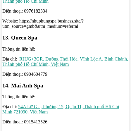
Thành phố Hồ Chí Minh
Điện thoại: 0976182334
Website: https://nhuphungspa.business.site/?
utm_source=gmb&utm_medium=referral
13. Queen Spa
Thông tin liên hệ:
Địa chỉ:
RHJG+3GR, Đường Thới Hòa, Vĩnh Lộc A, Bình Chánh,
Thành phố Hồ Chí Minh, Việt Nam
Điện thoại: 0904604779
14. Mai Anh Spa
Thông tin liên hệ:
Địa chỉ:
54A Lữ Gia, Phường 15, Quận 11, Thành phố Hồ Chí
Minh 721090, Việt Nam
Điện thoại: 0915413526