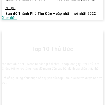
DU LỊCH
Bản đồ Thành Phố Thủ Đức – cập nhật mới nhất 2022
Xem thêm
Top 10 Thủ Đức
top10thuduc.net - Website đánh giá dịch vụ, shop, công ty,... tại Thủ Đức.
Chúng tôi nỗ lực từng ngày để mang đến các bài đánh giá chân thật nhất.
Tất cả nội dung đều thuộc bản quyền của top10thuduc.net và được bảo vệ
bởi: