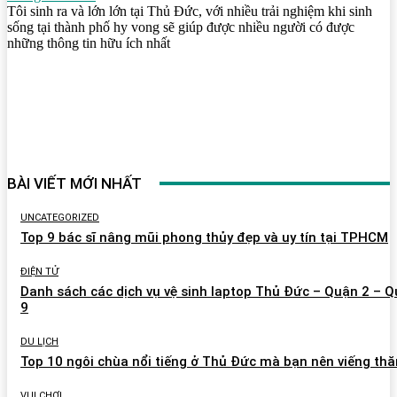
Tôi sinh ra và lớn lớn tại Thủ Đức, với nhiều trải nghiệm khi sinh
sống tại thành phố hy vong sẽ giúp được nhiều người có được
những thông tin hữu ích nhất
BÀI VIẾT MỚI NHẤT
UNCATEGORIZED
Top 9 bác sĩ nâng mũi phong thủy đẹp và uy tín tại TPHCM
ĐIỆN TỬ
Danh sách các dịch vụ vệ sinh laptop Thủ Đức – Quận 2 – 
9
DU LỊCH
Top 10 ngôi chùa nổi tiếng ở Thủ Đức mà bạn nên viếng th
VUI CHƠI