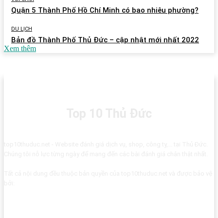
Quận 5 Thành Phố Hồ Chí Minh có bao nhiêu phường?
DU LỊCH
Bản đồ Thành Phố Thủ Đức – cập nhật mới nhất 2022
Xem thêm
Top 10 Thủ Đức
top10thuduc.net - Website đánh giá dịch vụ, shop, công ty,... tại Thủ Đức.
Chúng tôi nỗ lực từng ngày để mang đến các bài đánh giá chân thật nhất.
Tất cả nội dung đều thuộc bản quyền của top10thuduc.net và được bảo vệ
bởi: