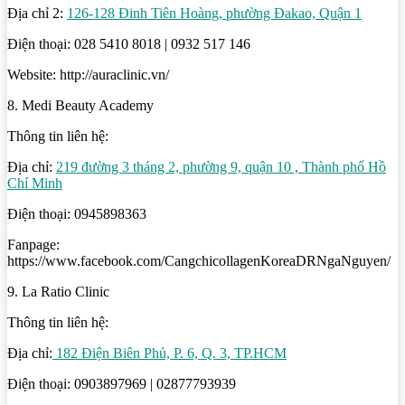
Địa chỉ 2:
126-128 Đinh Tiên Hoàng, phường Đakao, Quận 1
Điện thoại: 028 5410 8018 | 0932 517 146
Website: http://auraclinic.vn/
8. Medi Beauty Academy
Thông tin liên hệ:
Địa chỉ:
219 đường 3 tháng 2, phường 9, quận 10 , Thành phố Hồ
Chí Minh
Điện thoại: 0945898363
Fanpage:
https://www.facebook.com/CangchicollagenKoreaDRNgaNguyen/
9. La Ratio Clinic
Thông tin liên hệ:
Địa chỉ:
182 Điện Biên Phủ, P. 6, Q. 3, TP.HCM
Điện thoại: 0903897969 | 02877793939