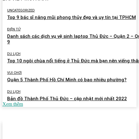
UNCATEGORIZED
Top 9 bác sĩ nâng mũi phong thủy đẹp và uy tín tại TPHCM
ĐIỆN TỬ
Danh sách các dịch vụ vệ sinh laptop Thủ Đức – Quận 2 – 
9
DU LỊCH
Top 10 ngôi chùa nổi tiếng ở Thủ Đức mà bạn nên viếng th
VUI CHƠI
Quận 5 Thành Phố Hồ Chí Minh có bao nhiêu phường?
DU LỊCH
Bản đồ Thành Phố Thủ Đức – cập nhật mới nhất 2022
Xem thêm