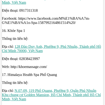
Minh, Việt Nam
Điện thoại: 0917311318
Facebook: https://www.facebook.com/M%E1%BA%A7m-
G%E1%BA%A1o-Spa-1587992164861514%20/
16. Khỏe Spa 1
Thông tin liên hệ:
Địa chỉ:
128 Đào Duy Anh, Phường 9, Phú Nhuận, Thành phố Hồ
Chí Minh 70000, Việt Nam
Điện thoại: 02838423997
Web: http://khoemassage.com/
17. Himalaya Health Spa Phổ Quang
Thông tin liên hệ:
Địa chỉ:
N.07-09, 119 Phổ Quang, Phường 9, Quận Phú Nhuận
Khu chung cư Golden Mansion, Hồ Chí Minh, Thành phố Hồ Chí
Minh, Việt Nam