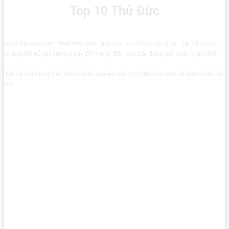
Top 10 Thủ Đức
top10thuduc.net - Website đánh giá dịch vụ, shop, công ty,... tại Thủ Đức.
Chúng tôi nỗ lực từng ngày để mang đến các bài đánh giá chân thật nhất.
Tất cả nội dung đều thuộc bản quyền của top10thuduc.net và được bảo vệ
bởi: