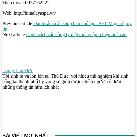
Điện thoại: 0977162222
Web: http://himalayaspa.vn/
Previous article
Danh sách các shop bán chó tại TPHCM giá rẻ, uy
tín
Next article
Danh sách các công ty diệt mối quận 5 hiệu quả cao
Trung Thủ Đức
Tôi sinh ra và lớn lớn tại Thủ Đức, với nhiều trải nghiệm khi sinh
sống tại thành phố hy vong sẽ giúp được nhiều người có được
những thông tin hữu ích nhất
BÀI VIẾT MỚI NHẤT