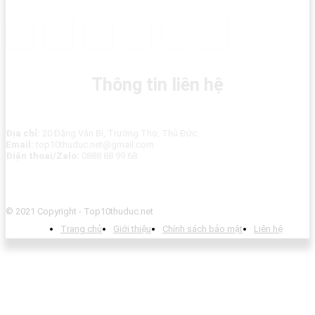
Thông tin liên hệ
Địa chỉ:
20 Đặng Văn Bi, Trường Thọ, Thủ Đức
Email:
top10thuduc.net@gmail.com
Điện thoai/Zalo:
0888 88 99 68
© 2021 Copyright - Top10thuduc.net
Trang chủ
Giới thiệu
Chính sách bảo mật
Liên hệ