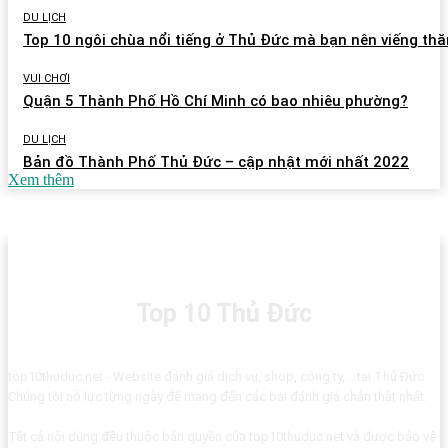
DU LỊCH
Top 10 ngôi chùa nổi tiếng ở Thủ Đức mà bạn nên viếng th
VUI CHƠI
Quận 5 Thành Phố Hồ Chí Minh có bao nhiêu phường?
DU LỊCH
Bản đồ Thành Phố Thủ Đức – cập nhật mới nhất 2022
Xem thêm
Top 10 Thủ Đức
top10thuduc.net - Website đánh giá dịch vụ, shop, công ty,... tại Thủ Đức.
Chúng tôi nỗ lực từng ngày để mang đến các bài đánh giá chân thật nhất.
Tất cả nội dung đều thuộc bản quyền của top10thuduc.net và được bảo vệ