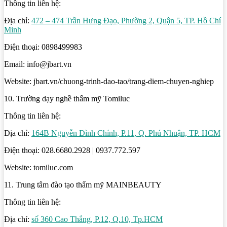
Thông tin liên hệ:
Địa chỉ:
472 – 474 Trần Hưng Đạo, Phường 2, Quận 5, TP. Hồ Chí
Minh
Điện thoại: 0898499983
Email: info@jbart.vn
Website: jbart.vn/chuong-trinh-dao-tao/trang-diem-chuyen-nghiep
10. Trường dạy nghề thẩm mỹ Tomiluc
Thông tin liên hệ:
Địa chỉ:
164B Nguyễn Đình Chính, P.11, Q. Phú Nhuận, TP. HCM
Điện thoại: 028.6680.2928 | 0937.772.597
Website: tomiluc.com
11. Trung tâm đào tạo thẩm mỹ MAINBEAUTY
Thông tin liên hệ:
Địa chỉ:
số 360 Cao Thắng, P.12, Q.10, Tp.HCM