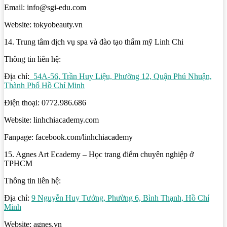
Email: info@sgi-edu.com
Website: tokyobeauty.vn
14. Trung tâm dịch vụ spa và đào tạo thẩm mỹ Linh Chi
Thông tin liên hệ:
Địa chỉ:
54A-56, Trần Huy Liệu, Phường 12, Quận Phú Nhuận,
Thành Phố Hồ Chí Minh
Điện thoại: 0772.986.686
Website: linhchiacademy.com
Fanpage: facebook.com/linhchiacademy
15. Agnes Art Ecademy – Học trang điểm chuyên nghiệp ở
TPHCM
Thông tin liên hệ:
Địa chỉ:
9 Nguyễn Huy Tưởng, Phường 6, Bình Thạnh, Hồ Chí
Minh
Website: agnes.vn