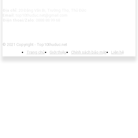
Địa chỉ:
20 Đặng Văn Bi, Trường Thọ, Thủ Đức
Email:
top10thuduc.net@gmail.com
Điện thoai/Zalo:
0888 88 99 68
© 2021 Copyright - Top10thuduc.net
Trang chủ
Giới thiệu
Chính sách bảo mật
Liên hệ