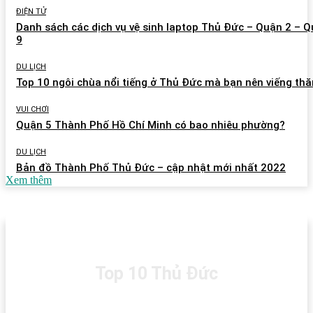
ĐIỆN TỬ
Danh sách các dịch vụ vệ sinh laptop Thủ Đức – Quận 2 – 
9
DU LỊCH
Top 10 ngôi chùa nổi tiếng ở Thủ Đức mà bạn nên viếng th
VUI CHƠI
Quận 5 Thành Phố Hồ Chí Minh có bao nhiêu phường?
DU LỊCH
Bản đồ Thành Phố Thủ Đức – cập nhật mới nhất 2022
Xem thêm
Top 10 Thủ Đức