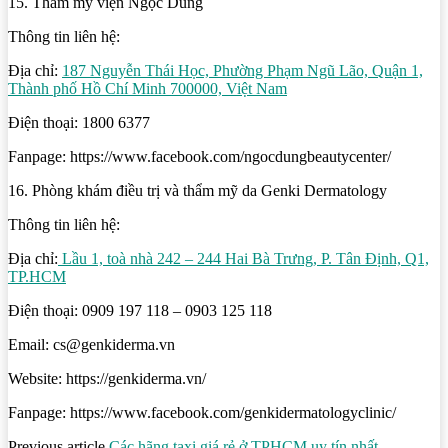
15. Thẩm mỹ viện Ngọc Dung
Thông tin liên hệ:
Địa chỉ:
187 Nguyễn Thái Học, Phường Phạm Ngũ Lão, Quận 1,
Thành phố Hồ Chí Minh 700000, Việt Nam
Điện thoại: 1800 6377
Fanpage: https://www.facebook.com/ngocdungbeautycenter/
16. Phòng khám điều trị và thẩm mỹ da Genki Dermatology
Thông tin liên hệ:
Địa chỉ:
Lầu 1, toà nhà 242 – 244 Hai Bà Trưng, P. Tân Định, Q1,
TP.HCM
Điện thoại: 0909 197 118 – 0903 125 118
Email: cs@genkiderma.vn
Website: https://genkiderma.vn/
Fanpage: https://www.facebook.com/genkidermatologyclinic/
Previous article
Các hãng taxi giá rẻ ở TPHCM uy tín nhất