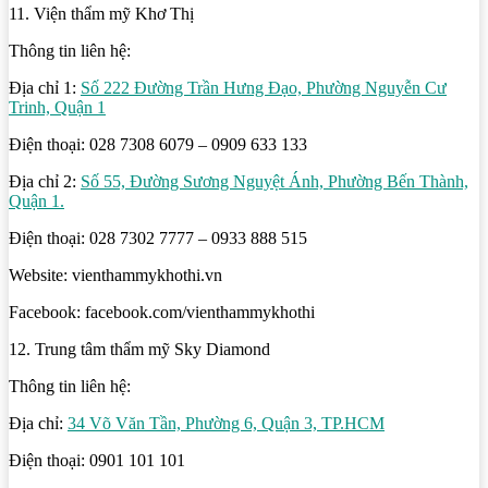
11. Viện thẩm mỹ Khơ Thị
Thông tin liên hệ:
Địa chỉ 1:
Số 222 Đường Trần Hưng Đạo, Phường Nguyễn Cư
Trinh, Quận 1
Điện thoại: 028 7308 6079 – 0909 633 133
Địa chỉ 2:
Số 55, Đường Sương Nguyệt Ánh, Phường Bến Thành,
Quận 1.
Điện thoại: 028 7302 7777 – 0933 888 515
Website: vienthammykhothi.vn
Facebook: facebook.com/vienthammykhothi
12. Trung tâm thẩm mỹ Sky Diamond
Thông tin liên hệ:
Địa chỉ:
34 Võ Văn Tần, Phường 6, Quận 3, TP.HCM
Điện thoại: 0901 101 101