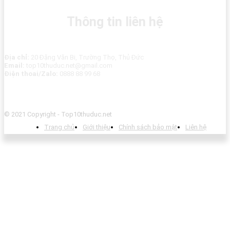
Thông tin liên hệ
Địa chỉ:
20 Đặng Văn Bi, Trường Thọ, Thủ Đức
Email:
top10thuduc.net@gmail.com
Điện thoai/Zalo:
0888 88 99 68
© 2021 Copyright - Top10thuduc.net
Trang chủ
Giới thiệu
Chính sách bảo mật
Liên hệ