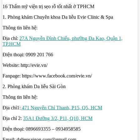
16 Thẩm mỹ viện trị sẹo rỗ tốt nhất ở TPHCM
1. Phòng khám Chuyên khoa Da liễu Evie Clinic & Spa
Thông tin liên hệ:
Địa chỉ:
27A Nguyễn Đình Chiểu, phường Đa Kao, Quận 1,
TP.HCM
Điện thoại: 0909 201 766
Website: http://evie.vn/
Fanpage: https://www.facebook.com/evie.vn/
2. Phòng khám Da liễu Sài Gòn
Thông tin liên hệ:
Địa chỉ1:
471 Nguyễn Chí Thanh, P15, Q5, HCM
Địa chỉ 2:
35A1 Đường 3/2, P11, Q10, HCM
Điện thoại: 0896693355 – 0934958585
Email: dalieusaigon.com@gmail.com