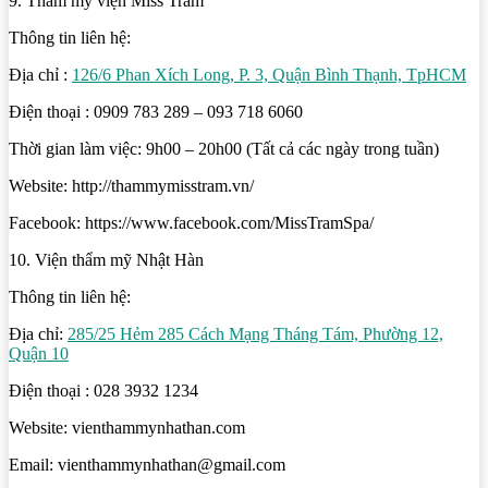
9. Thẩm mỹ viện Miss Tram
Thông tin liên hệ:
Địa chỉ :
126/6 Phan Xích Long, P. 3, Quận Bình Thạnh, TpHCM
Điện thoại : 0909 783 289 – 093 718 6060
Thời gian làm việc: 9h00 – 20h00 (Tất cả các ngày trong tuần)
Website: http://thammymisstram.vn/
Facebook: https://www.facebook.com/MissTramSpa/
10. Viện thẩm mỹ Nhật Hàn
Thông tin liên hệ:
Địa chỉ:
285/25 Hẻm 285 Cách Mạng Tháng Tám, Phường 12,
Quận 10
Điện thoại : 028 3932 1234
Website: vienthammynhathan.com
Email: vienthammynhathan@gmail.com