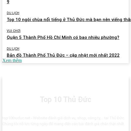
9
DU LỊCH
Top 10 ngôi chùa nổi tiếng ở Thủ Đức mà bạn nên viếng th
VUI CHƠI
Quận 5 Thành Phố Hồ Chí Minh có bao nhiêu phường?
DU LỊCH
Bản đồ Thành Phố Thủ Đức – cập nhật mới nhất 2022
Xem thêm
Top 10 Thủ Đức
top10thuduc.net - Website đánh giá dịch vụ, shop, công ty,... tại Thủ Đức.
Chúng tôi nỗ lực từng ngày để mang đến các bài đánh giá chân thật nhất.