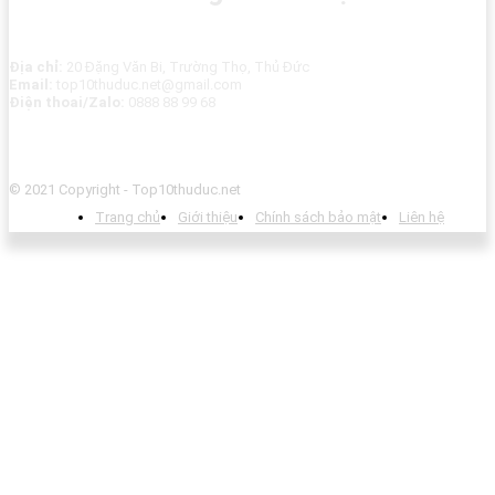
Địa chỉ:
20 Đặng Văn Bi, Trường Thọ, Thủ Đức
Email:
top10thuduc.net@gmail.com
Điện thoai/Zalo:
0888 88 99 68
© 2021 Copyright - Top10thuduc.net
Trang chủ
Giới thiệu
Chính sách bảo mật
Liên hệ