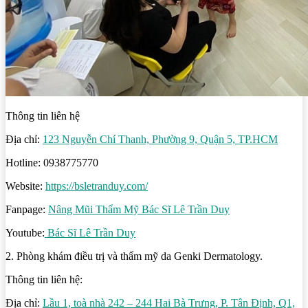
Thông tin liên hệ
Địa chỉ:
123 Nguyễn Chí Thanh, Phường 9, Quận 5, TP.HCM
Hotline: 0938775770
Website:
https://bsletranduy.com/
Fanpage:
Nâng Mũi Thẩm Mỹ Bác Sĩ Lê Trần Duy
Youtube:
Bác Sĩ Lê Trần Duy
2. Phòng khám điều trị và thẩm mỹ da Genki Dermatology.
Thông tin liên hệ:
Địa chỉ:
Lầu 1, toà nhà 242 – 244 Hai Bà Trưng, P. Tân Định, Q1,