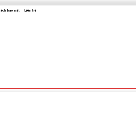
sách bảo mật
Liên hệ
Sức Khỏe
Điện Tử
Thời Trang
Địa Điểm Vui Chơi