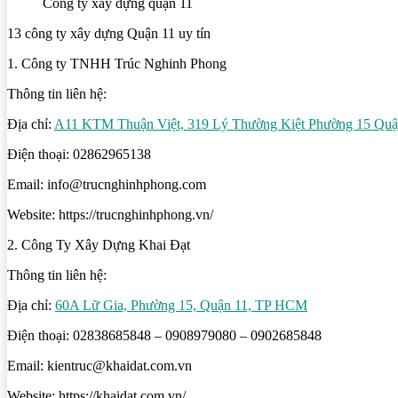
Công ty xây dựng quận 11
13 công ty xây dựng Quận 11 uy tín
1. Công ty TNHH Trúc Nghinh Phong
Thông tin liên hệ:
Địa chỉ:
A11 KTM Thuận Việt, 319 Lý Thường Kiệt Phường 15 Qu
Điện thoại: 02862965138
Email: info@trucnghinhphong.com
Website: https://trucnghinhphong.vn/
2. Công Ty Xây Dựng Khai Đạt
Thông tin liên hệ:
Địa chỉ:
60A Lữ Gia, Phường 15, Quận 11, TP HCM
Điện thoại: 02838685848 – 0908979080 – 0902685848
Email: kientruc@khaidat.com.vn
Website: https://khaidat.com.vn/