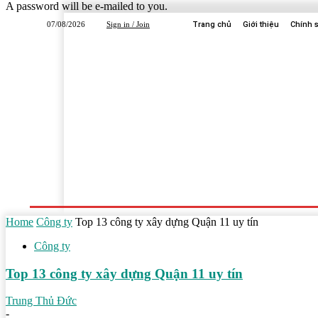
A password will be e-mailed to you.
07/08/2026
Sign in / Join
Trang chủ
Giới thiệu
Chính 
Trang Chủ
Dịch Vụ
Công Ty
Học Tập
Home
Công ty
Top 13 công ty xây dựng Quận 11 uy tín
Công ty
Top 13 công ty xây dựng Quận 11 uy tín
Trung Thủ Đức
-