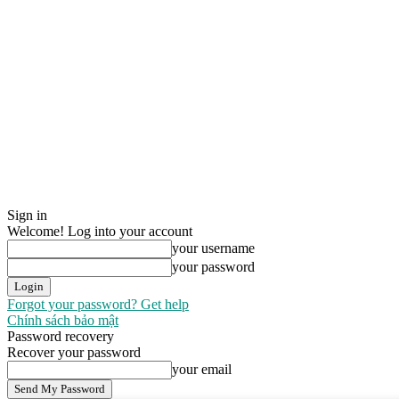
Sign in
Welcome! Log into your account
your username
your password
Forgot your password? Get help
Chính sách bảo mật
Password recovery
Recover your password
your email