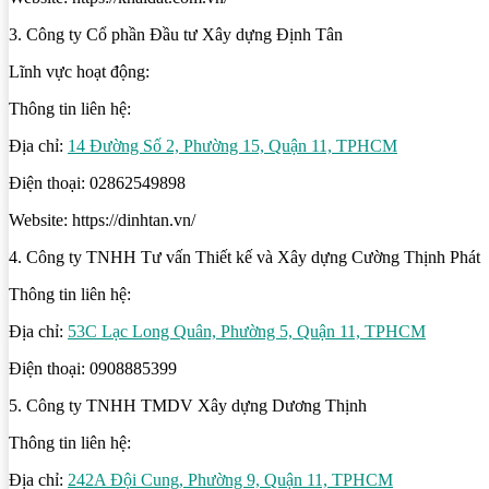
3. Công ty Cổ phần Đầu tư Xây dựng Định Tân
Lĩnh vực hoạt động:
Thông tin liên hệ:
Địa chỉ:
14 Đường Số 2, Phường 15, Quận 11, TPHCM
Điện thoại: 02862549898
Website: https://dinhtan.vn/
4. Công ty TNHH Tư vấn Thiết kế và Xây dựng Cường Thịnh Phát
Thông tin liên hệ:
Địa chỉ:
53C Lạc Long Quân, Phường 5, Quận 11, TPHCM
Điện thoại: 0908885399
5. Công ty TNHH TMDV Xây dựng Dương Thịnh
Thông tin liên hệ:
Địa chỉ:
242A Đội Cung, Phường 9, Quận 11, TPHCM