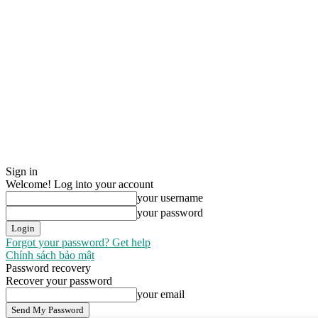
Sign in
Welcome! Log into your account
your username
your password
Forgot your password? Get help
Chính sách bảo mật
Password recovery
Recover your password
your email