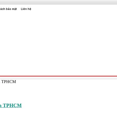
sách bảo mật
Liên hệ
Sức Khỏe
Điện Tử
Thời Trang
Địa Điểm Vui Chơi
tín TPHCM
 tín TPHCM