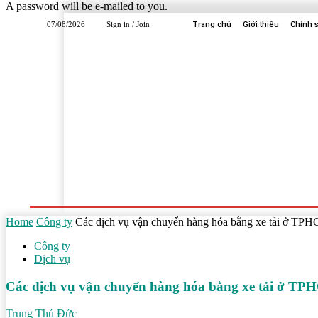
A password will be e-mailed to you.
07/08/2026
Sign in / Join
Trang chủ
Giới thiệu
Chính 
Trang Chủ
Dịch Vụ
Công Ty
Học Tập
Home
Công ty
Các dịch vụ vận chuyển hàng hóa bằng xe tải ở TPH
Công ty
Dịch vụ
Các dịch vụ vận chuyển hàng hóa bằng xe tải ở TP
Trung Thủ Đức