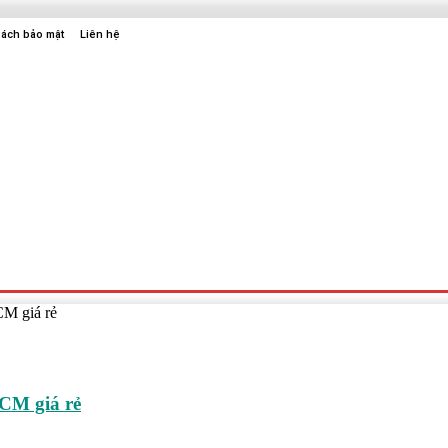
sách bảo mật
Liên hệ
Sức Khỏe
Điện Tử
Thời Trang
Địa Điểm Vui Chơi
CM giá rẻ
HCM giá rẻ