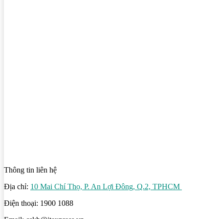
Thông tin liên hệ
Địa chỉ:
10 Mai Chí Thọ, P. An Lợi Đông, Q.2, TPHCM
Điện thoại: 1900 1088