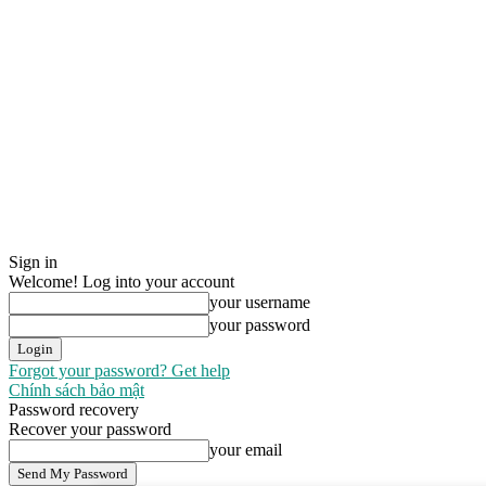
Sign in
Welcome! Log into your account
your username
your password
Forgot your password? Get help
Chính sách bảo mật
Password recovery
Recover your password
your email