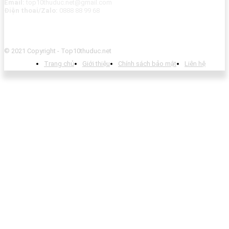
Email:
top10thuduc.net@gmail.com
Điện thoai/Zalo:
0888 88 99 68
© 2021 Copyright - Top10thuduc.net
Trang chủ
Giới thiệu
Chính sách bảo mật
Liên hệ