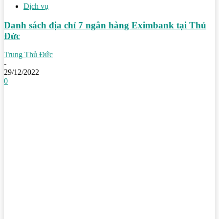
Dịch vụ
Danh sách địa chỉ 7 ngân hàng Eximbank tại Thủ
Đức
Trung Thủ Đức
-
29/12/2022
0