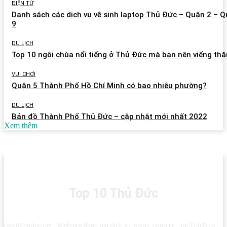
ĐIỆN TỬ
Danh sách các dịch vụ vệ sinh laptop Thủ Đức – Quận 2 – 
9
DU LỊCH
Top 10 ngôi chùa nổi tiếng ở Thủ Đức mà bạn nên viếng th
VUI CHƠI
Quận 5 Thành Phố Hồ Chí Minh có bao nhiêu phường?
DU LỊCH
Bản đồ Thành Phố Thủ Đức – cập nhật mới nhất 2022
Xem thêm
Top 10 Thủ Đức
top10thuduc.net - Website đánh giá dịch vụ, shop, công ty,... tại Thủ Đức.