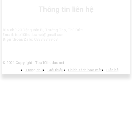
Thông tin liên hệ
Địa chỉ:
20 Đặng Văn Bi, Trường Thọ, Thủ Đức
Email:
top10thuduc.net@gmail.com
Điện thoai/Zalo:
0888 88 99 68
© 2021 Copyright - Top10thuduc.net
Trang chủ
Giới thiệu
Chính sách bảo mật
Liên hệ