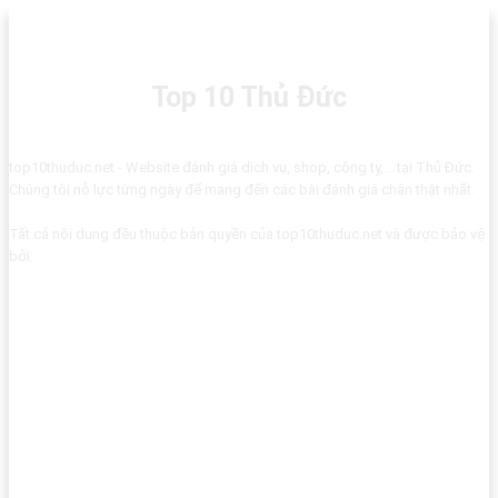
Top 10 Thủ Đức
top10thuduc.net - Website đánh giá dịch vụ, shop, công ty,... tại Thủ Đức.
Chúng tôi nỗ lực từng ngày để mang đến các bài đánh giá chân thật nhất.
Tất cả nội dung đều thuộc bản quyền của top10thuduc.net và được bảo vệ
bởi: