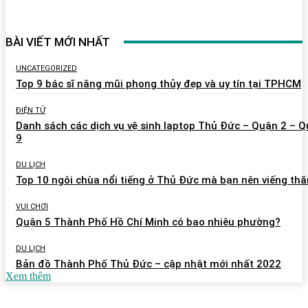
BÀI VIẾT MỚI NHẤT
UNCATEGORIZED
Top 9 bác sĩ nâng mũi phong thủy đẹp và uy tín tại TPHCM
ĐIỆN TỬ
Danh sách các dịch vụ vệ sinh laptop Thủ Đức – Quận 2 – 
9
DU LỊCH
Top 10 ngôi chùa nổi tiếng ở Thủ Đức mà bạn nên viếng th
VUI CHƠI
Quận 5 Thành Phố Hồ Chí Minh có bao nhiêu phường?
DU LỊCH
Bản đồ Thành Phố Thủ Đức – cập nhật mới nhất 2022
Xem thêm