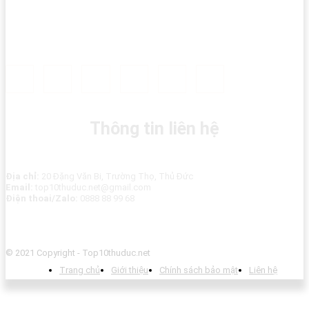
Thông tin liên hệ
Địa chỉ:
20 Đặng Văn Bi, Trường Thọ, Thủ Đức
Email:
top10thuduc.net@gmail.com
Điện thoai/Zalo:
0888 88 99 68
© 2021 Copyright - Top10thuduc.net
Trang chủ
Giới thiệu
Chính sách bảo mật
Liên hệ