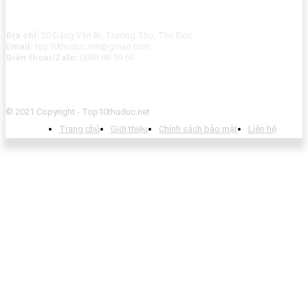
Địa chỉ:
20 Đặng Văn Bi, Trường Thọ, Thủ Đức
Email:
top10thuduc.net@gmail.com
Điện thoai/Zalo:
0888 88 99 68
© 2021 Copyright - Top10thuduc.net
Trang chủ
Giới thiệu
Chính sách bảo mật
Liên hệ