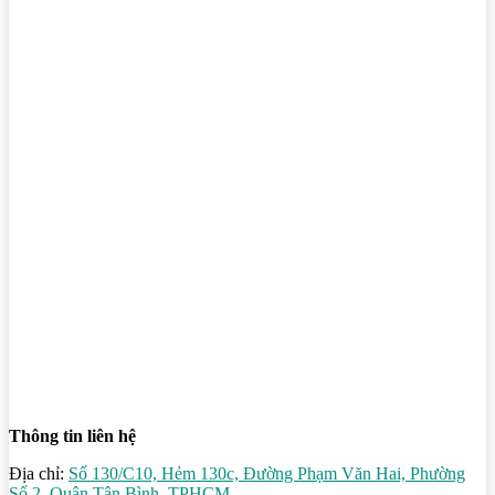
Thông tin liên hệ
Địa chỉ:
Số 130/C10, Hẻm 130c, Đường Phạm Văn Hai, Phường
Số 2, Quận Tân Bình, TPHCM