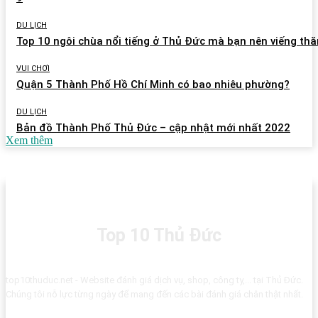
DU LỊCH
Top 10 ngôi chùa nổi tiếng ở Thủ Đức mà bạn nên viếng th
VUI CHƠI
Quận 5 Thành Phố Hồ Chí Minh có bao nhiêu phường?
DU LỊCH
Bản đồ Thành Phố Thủ Đức – cập nhật mới nhất 2022
Xem thêm
Top 10 Thủ Đức
top10thuduc.net - Website đánh giá dịch vụ, shop, công ty,... tại Thủ Đức.
Chúng tôi nỗ lực từng ngày để mang đến các bài đánh giá chân thật nhất.