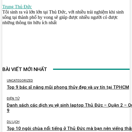
Trung Thủ Đức
Tôi sinh ra và lớn lớn tại Thủ Đức, với nhiều trải nghiệm khi sinh
sống tại thành phố hy vong sẽ giúp được nhiều người có được
những thông tin hữu ích nhất
BÀI VIẾT MỚI NHẤT
UNCATEGORIZED
Top 9 bác sĩ nâng mũi phong thủy đẹp và uy tín tại TPHCM
ĐIỆN TỬ
Danh sách các dịch vụ vệ sinh laptop Thủ Đức – Quận 2 – 
9
DU LỊCH
Top 10 ngôi chùa nổi tiếng ở Thủ Đức mà bạn nên viếng th