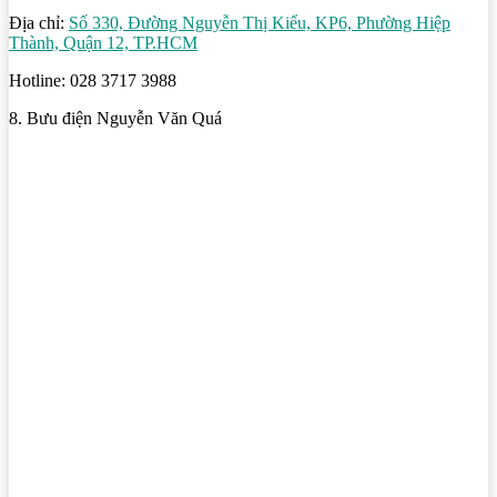
Địa chỉ:
Số 330, Đường Nguyễn Thị Kiểu, KP6, Phường Hiệp
Thành, Quận 12, TP.HCM
Hotline: 028 3717 3988
8. Bưu điện Nguyễn Văn Quá