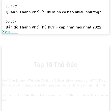
VUI CHƠI
Quận 5 Thành Phố Hồ Chí Minh có bao nhiêu phường?
DU LỊCH
Bản đồ Thành Phố Thủ Đức – cập nhật mới nhất 2022
Xem thêm
Top 10 Thủ Đức
top10thuduc.net - Website đánh giá dịch vụ, shop, công ty,... tại Thủ Đức.
Chúng tôi nỗ lực từng ngày để mang đến các bài đánh giá chân thật nhất.
Tất cả nội dung đều thuộc bản quyền của top10thuduc.net và được bảo vệ
bởi: