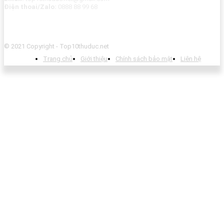
Điện thoai/Zalo:
0888 88 99 68
© 2021 Copyright - Top10thuduc.net
Trang chủ
Giới thiệu
Chính sách bảo mật
Liên hệ